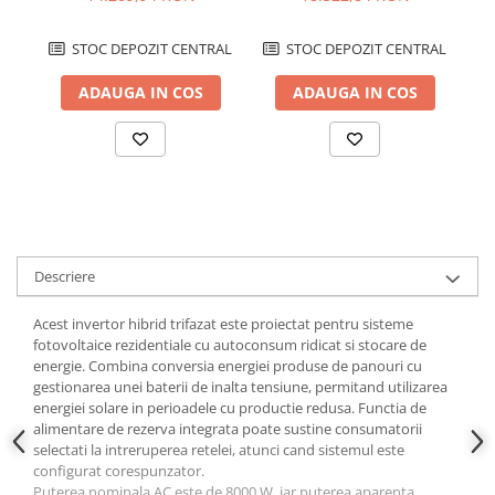
STOC DEPOZIT CENTRAL
STOC DEPOZIT CENTRAL
ADAUGA IN COS
ADAUGA IN COS
Descriere
Acest invertor hibrid trifazat este proiectat pentru sisteme
fotovoltaice rezidentiale cu autoconsum ridicat si stocare de
energie. Combina conversia energiei produse de panouri cu
gestionarea unei baterii de inalta tensiune, permitand utilizarea
energiei solare in perioadele cu productie redusa. Functia de
alimentare de rezerva integrata poate sustine consumatorii
selectati la intreruperea retelei, atunci cand sistemul este
configurat corespunzator.
Puterea nominala AC este de 8000 W, iar puterea aparenta