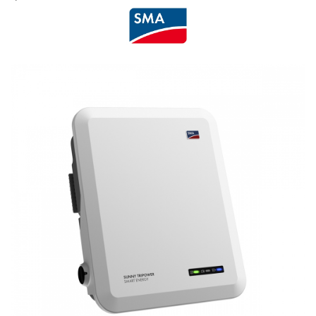
Cabluri semnalizare si control
Cabluri speciale
Conductori flexibili cupru
Conductori rigizi
Conductori rigizi cupru
Cabluri alarma
Cabluri boxe
Cabluri semnalizare incendiu
Cabluri semnalizare si control
ecranate