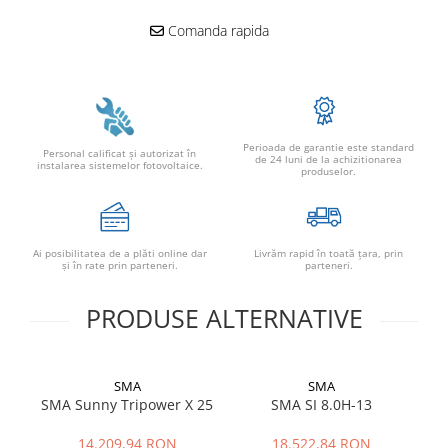
Comanda rapida
Perioada de garantie este standard
Personal calificat şi autorizat în
de 24 luni de la achizitionarea
instalarea sistemelor fotovoltaice.
produselor.
Ai posibilitatea de a plăti online dar
Livrăm rapid în toată țara, prin
şi în rate prin parteneri.
parteneri.
PRODUSE ALTERNATIVE
SMA
SMA
SMA Sunny Tripower X 25
SMA SI 8.0H-13
S
14.209,94 RON
18.522,84 RON