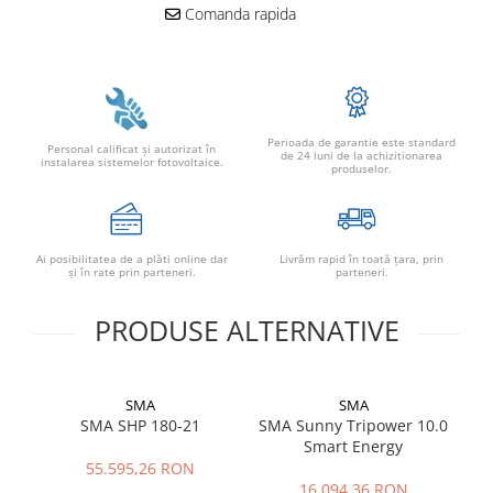
Comanda rapida
Perioada de garantie este standard
Personal calificat şi autorizat în
de 24 luni de la achizitionarea
instalarea sistemelor fotovoltaice.
produselor.
Ai posibilitatea de a plăti online dar
Livrăm rapid în toată țara, prin
şi în rate prin parteneri.
parteneri.
PRODUSE ALTERNATIVE
SMA
SMA
SMA SHP 180-21
SMA Sunny Tripower 10.0
SM
Smart Energy
55.595,26 RON
16.094,36 RON