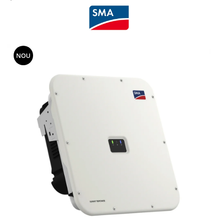
Cabluri semnalizare si control
Cabluri speciale
Conductori flexibili cupru
Conductori rigizi
NOU
Conductori rigizi cupru
Cabluri alarma
Cabluri boxe
Cabluri semnalizare incendiu
Cabluri semnalizare si control
ecranate