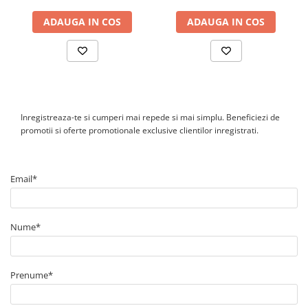
Da, carcasa are grad de protectie IP65 si este proiectata pentru
montaj pe perete. Montajul trebuie realizat conform
ADAUGA IN COS
ADAUGA IN COS
instructiunilor tehnice, cu spatiu suficient pentru racire si fara
expunere la conditii care depasesc limitele admise de exploatare.
Ce optiuni de comunicatie sunt disponibile?
Invertorul are doua porturi Ethernet si WLAN local integrate.
Pentru integrare in sisteme de monitorizare si management
energetic sunt disponibile protocoale Speedwire, Modbus si
SunSpec Modbus, iar RS485 poate fi utilizat prin modul optional.
Inregistreaza-te si cumperi mai repede si mai simplu. Beneficiezi de
promotii si oferte promotionale exclusive clientilor inregistrati.
Email*
Nume*
Prenume*