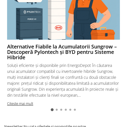
Sigurante fuzibile
Aparataj
Aparataj modular
Standard German
Intrerupator
Priza
Alternative Fiabile la Acumulatorii Sungrow –
Functii speciale
Descoperă Pylontech și BYD pentru Sisteme
Hibride
Rama ornament
Aplicat (PT)
Soluții eficiente și disponibile prin EnergoDepot În căutarea
unui acumulator compatibil cu invertoarele hibride Sungrow,
Intrerupator
mulți instalatori și clienți finali se confruntă cu două obstacole
Modular
majore: prețul ridicat și disponibilitatea limitată a acumulatorilor
Priza+Intrerupator
originali Sungrow. Din experiența acumulată în proiecte reale și
din testările efectuate la nivel european,...
Pulsar Touch
Citeste mai mult
Surse de iluminat
LED
Bec LED
Newsletter
Nu rata ofertele si promotiile noastre