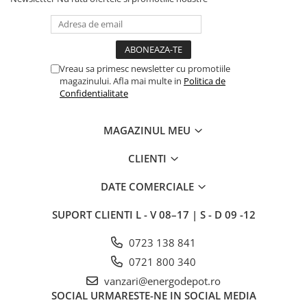
Conventionale
Halogen
Corpuri de iluminat decorative
Corpuri iluminat exterior
Vreau sa primesc newsletter cu promotiile
magazinului. Afla mai multe in
Politica de
Corpuri iluminat interior
Confidentialitate
Lampa de birou/veioza
Lampa de veghe
MAGAZINUL MEU
Lustra/pendul dulie
CLIENTI
Lustra/pendul LED
Plafoniera LED
DATE COMERCIALE
Aplica dulie
Aplica LED
SUPORT CLIENTI
L - V 08–17 | S - D 09 -12
Corpuri solare
0723 138 841
Corpuri solare decorative
0721 800 340
Iluminat festiv
vanzari@energodepot.ro
Instalatii sarbatori
SOCIAL
URMARESTE-NE IN SOCIAL MEDIA