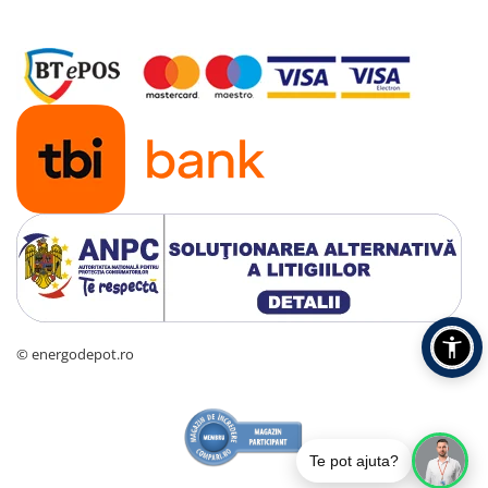
Lanterne
Stalpi de iluminat
Stalpi retele electrice
Scule de mana si unelte
Sisteme de incalzire
Automatizari
Montaj
Lichidare de stoc B2B
© energodepot.ro
Te pot ajuta?