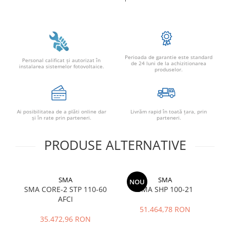
Power analyzer
Smart Meter
Statii de reincarcare
Cabluri
Perioada de garantie este standard
Personal calificat şi autorizat în
de 24 luni de la achizitionarea
instalarea sistemelor fotovoltaice.
Accesorii cabluri
produselor.
Alte accesorii
Folie avertizoare
Ai posibilitatea de a plăti online dar
Livrăm rapid în toată țara, prin
LEA accesorii
şi în rate prin parteneri.
parteneri.
Papuci si mufe
Cablu solar
PRODUSE ALTERNATIVE
Cabluri coaxiale TV
Cabluri curenti slabi
SMA
SMA
NOU
Cabluri date
SMA CORE-2 STP 110-60
SMA SHP 100-21
AFCI
Cabluri Electrice
51.464,78 RON
35.472,96 RON
Cabluri energie joasa tensiune -
aluminiu