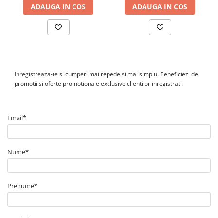
ADAUGA IN COS
ADAUGA IN COS
Tablou metalic
Tablou organizare santier echipat
Tablou organizare santier necablat
Tub flexibil
Tub flexibil dublu perete (corugata)
Inregistreaza-te si cumperi mai repede si mai simplu. Beneficiezi de
Tub flexibil metalic
promotii si oferte promotionale exclusive clientilor inregistrati.
Protectie
Aparate de masura si comanda
Email*
Contor digital
Blocuri de masura si protectie
Butoane
Nume*
Buton ciuperca
Contactoare
Prenume*
Contactor industrial
Contactor modular
Descarcatoare