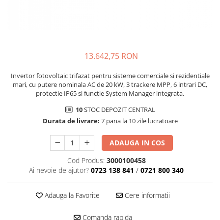
Structura acoperis plat
IBC
IBC Top Fix 200
13.642,75 RON
K2-Systems GmbH
Accesorii
Invertor fotovoltaic trifazat pentru sisteme comerciale si rezidentiale
Backup Switch
mari, cu putere nominala AC de 20 kW, 3 trackere MPP, 6 intrari DC,
protectie IP65 si functie System Manager integrata.
Conectica
10
STOC DEPOZIT CENTRAL
Adaptoare
Durata de livrare:
7 pana la 10 zile lucratoare
Conectica IEC
Convertor DC-DC
ADAUGA IN COS
Dongle
Cod Produs:
3000100458
Ai nevoie de ajutor?
0723 138 841
/
0721 800 340
Meteocontrol
Monitorizare
Adauga la Favorite
Cere informatii
MPPT
Mufe si conectori
Comanda rapida