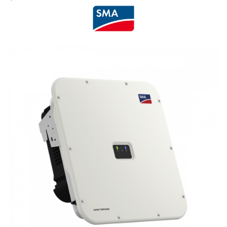
Fronius Reserva Pro
Huawei
Pylontech
H1
H2
HV
US
SMA
Sungrow
SBH
SBR battery
SBS
Accesorii stocare
Structura
Structura acoperis tigla
Structura acoperis tabla