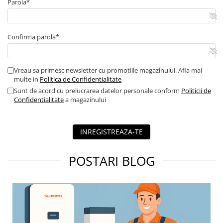
Parola*
Echipamente de impamantare
Electrozi impamantare
Confirma parola*
Piesa separatie
Platbanda
Intrerupatoare automate
Vreau sa primesc newsletter cu promotiile magazinului. Afla mai
multe in
Politica de Confidentialitate
AFDD
Sunt de acord cu prelucrarea datelor personale conform
Politicii de
Intrerupatoare automate de putere
Confidentialitate
a magazinului
Intrerupatoare automate
diferentiale
INREGISTREAZA-TE
Intrerupatoare automate modulare
Separator sarcina
POSTARI BLOG
Relee
Releu monitorizare tensiune
Separator fuzibil
Separator fuzibil aplicatii
fotovoltaice