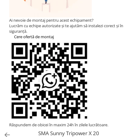
HUAWEI
SMA
Ai nevoie de montaj pentru acest echipament?
Solis
Lucrăm cu echipe autorizate și te ajutăm să instalezi corect și în
siguranță.
Solplanet
Cere ofertă de montaj
Sungrow
Victron Energy
Acumulatori
BYD Battery
HVM
HVS
LVS
Deye
Enphase
FelicitySolar
Răspundem de obicei în maxim 24h în zilele lucrătoare.
SMA Sunny Tripower X 20
Fronius Reserva