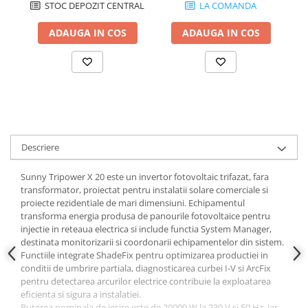
STOC DEPOZIT CENTRAL
LA COMANDA
Cabluri aluminiu armat
ADAUGA IN COS
ADAUGA IN COS
Cabluri aluminiu coaxial
bransament
Cabluri aluminiu nearmat
Cabluri aluminiu tip Enel
Cabluri aluminiu torsadat/aerian
Cabluri energie joasa tensiune -
cupru
Descriere
Cabluri cupru armat
Cabluri cupru coaxial bransament
Sunny Tripower X 20 este un invertor fotovoltaic trifazat, fara
transformator, proiectat pentru instalatii solare comerciale si
Cabluri cupru flexibil
proiecte rezidentiale de mari dimensiuni. Echipamentul
Cabluri cupru nearmat
transforma energia produsa de panourile fotovoltaice pentru
injectie in reteaua electrica si include functia System Manager,
Cabluri cupru rezistente la foc
destinata monitorizarii si coordonarii echipamentelor din sistem.
Cabluri flexibile
Functiile integrate ShadeFix pentru optimizarea productiei in
conditii de umbrire partiala, diagnosticarea curbei I-V si ArcFix
Cabluri flexibile plate
pentru detectarea arcurilor electrice contribuie la exploatarea
Cabluri medie tensiune
eficienta si sigura a instalatiei.
Puterea nominala de iesire este de 20000 W la 230 V si 50 Hz, iar