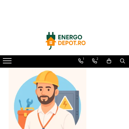
Toate Produsele
Panouri fotovoltaice
AIKO
Canadian Solar
Longi Solar
1
2
Optimizatoare panouri
Invertoare
Hibrid
On-grid
Off-grid
Microinvertoare
Fronius
Goodwe