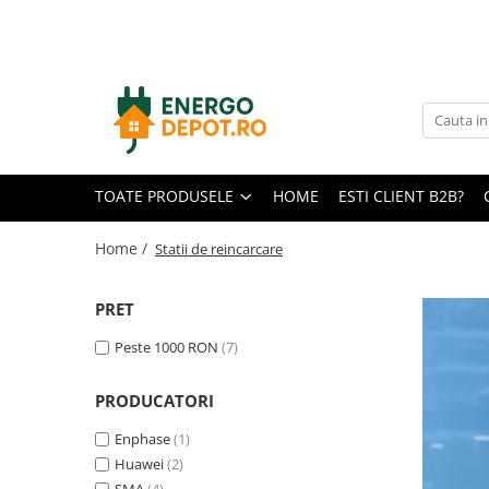
Toate Produsele
Panouri fotovoltaice
AIKO
Canadian Solar
TOATE PRODUSELE
HOME
ESTI CLIENT B2B?
Longi Solar
Optimizatoare panouri
Home /
Statii de reincarcare
Victron Energy
PRET
Invertoare
Microinvertoare
Peste 1000 RON
(7)
Fronius
PRODUCATORI
Accesorii Fronius
Invertoare Hibride Fronius
Enphase
(1)
Huawei
(2)
Invertoare On-Grid Fronius