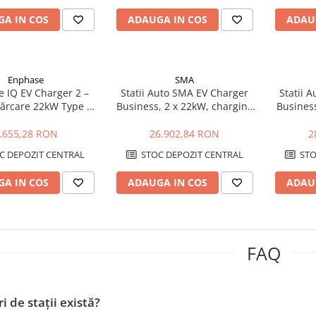
A IN COS
ADAUGA IN COS
ADAU
Enphase
SMA
 IQ EV Charger 2 –
Statii Auto SMA EV Charger
Statii 
cărcare 22kW Type 2,
Business, 2 x 22kW, charging
Business
Fi, OCPP, MID Meter
sockets
.655,28 RON
26.902,84 RON
2
C DEPOZIT CENTRAL
STOC DEPOZIT CENTRAL
STO
A IN COS
ADAUGA IN COS
ADAU
FAQ
i de stații există?