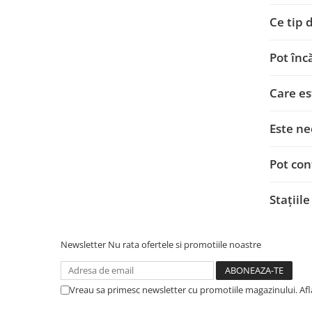
Papuci si mufe
Ce tip 
Cablu solar
Cabluri coaxiale TV
Pot înc
Cabluri curenti slabi
Care es
Cabluri date
Cabluri Electrice
Este ne
Cabluri energie joasa tensiune -
aluminiu
Pot con
Cabluri aluminiu armat
Cabluri aluminiu coaxial
Stațiil
bransament
Cabluri aluminiu nearmat
Cabluri aluminiu tip Enel
Newsletter
Nu rata ofertele si promotiile noastre
Cabluri aluminiu torsadat/aerian
Cabluri energie joasa tensiune -
Vreau sa primesc newsletter cu promotiile magazinului. Af
cupru