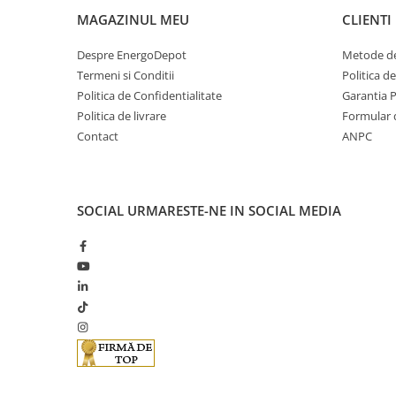
Cabluri cupru armat
MAGAZINUL MEU
CLIENTI
Cabluri cupru coaxial bransament
Cabluri cupru flexibil
Despre EnergoDepot
Metode de
Cabluri cupru nearmat
Termeni si Conditii
Politica d
Cabluri cupru rezistente la foc
Politica de Confidentialitate
Garantia 
Politica de livrare
Formular 
Cabluri flexibile
Contact
ANPC
Cabluri flexibile plate
Cabluri medie tensiune
Cabluri medie tensiune aluminiu
SOCIAL
URMARESTE-NE IN SOCIAL MEDIA
Cabluri optice
Cabluri semnalizare si control
Cabluri speciale
Conductori flexibili cupru
Conductori rigizi
Conductori rigizi cupru
Cabluri alarma