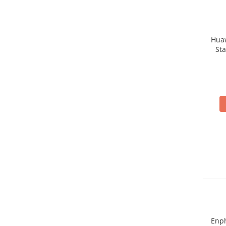
Acumulatori
BYD Battery
HVM
Huaw
HVS
Sta
elec
LVS
Deye
Enphase
FelicitySolar
Fronius Reserva
Fronius Reserva Pro
Huawei
Pylontech
H1
H2
HV
US
Enph