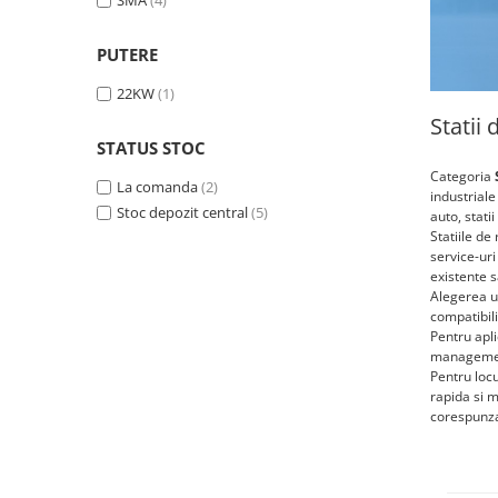
SMA
(4)
Statii de reincarcare Fronius
Goodwe
PUTERE
HUAWEI
22KW
(1)
SMA
Statii
Solis
STATUS STOC
Solplanet
Categoria
La comanda
(2)
industriale
Sungrow
Stoc depozit central
(5)
auto, stati
Statiile de 
Invertoare Hibrid Sungrow
service-uri
Invertoare on-grid Sungrow
existente s
Alegerea un
Statii de reincarcare Sungrow
compatibili
Victron Energy
Pentru apli
management
MPPT
Pentru locu
Accesorii Victron
rapida si m
corespunzat
Acumulatori Victron
Invertor Hibrid - Off Grid
Statii de reincarcare Victron