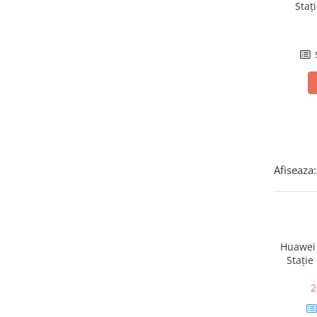
Staț
SMA
2, 
Sungrow
SBH
SBR battery
SBS
Accesorii stocare
Structura
Structura acoperis tigla
Afiseaza:
Structura acoperis tabla
Structura acoperis plat
IBC
IBC Top Fix 200
Huawei 
K2-Systems GmbH
Stație
electric
Accesorii
2
Backup Switch