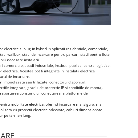
electrice si plug-in hybrid in aplicatii rezidentiale, comerciale,
tii wallbox, statii de incarcare pentru parcari, statii pentru flote
orii necesare instalarii.
i comerciale, spatii industriale, institutii publice, centre logistice,
electrice. Acestea pot fi integrate in instalatii electrice
sarul de incarcare.
rii monofazate sau trifazate, conectorul disponibil,
tiile integrate, gradul de protectie IP si conditiile de montaj.
i, raportarea consumului, conectarea la platforme de
 pentru mobilitate electrica, oferind incarcare mai sigura, mai
ealizata cu protectii electrice adecvate, cabluri dimensionate
igur pe termen lung.
LARE