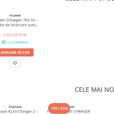
Huawei
ei SCharger-7KS-S0 –
ție de încărcare auto
trică 7 kW, monofazică,
Type 2
2.550,09 RON
LA COMANDA
ADAUGA IN COS
CELE MAI NO
Enphase
Huawei
-1951 RON
ase IQ EV Charger 2 –
Huawei SMART CHARGER