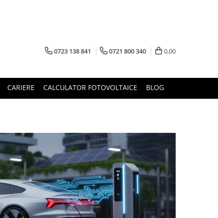
0723 138 841
0721 800 340
0,00
CARIERE
CALCULATOR FOTOVOLTAICE
BLOG