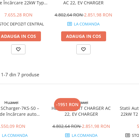
ie Încărcare 22kW Type
AC 22, EV CHARGER
RFID, WiFi, OCPP, MID
Meter
7.655,28 RON
4.802,64 RON
2.851,98 RON
STOC DEPOZIT CENTRAL
LA COMANDA
ADAUGA IN COS
ADAUGA IN COS
1-
7
din
7
produse
Huawei
Huawei
-1951 RON
SCharger-7KS-S0 –
Huawei SMART CHARGER AC
Statii A
 de încărcare auto
22, EV CHARGER
22kW T2
ă 7 kW, monofazică,
Type 2
.550,09 RON
4.802,64 RON
2.851,98 RON
LA COMANDA
LA COMANDA
STO