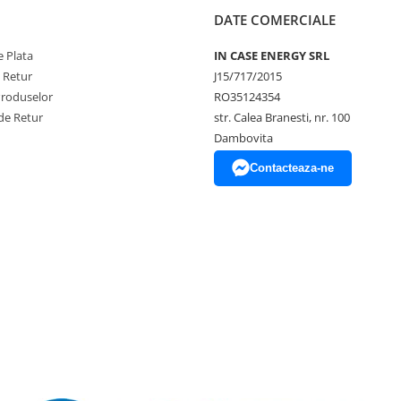
DATE COMERCIALE
 Plata
IN CASE ENERGY SRL
e Retur
J15/717/2015
Produselor
RO35124354
de Retur
str. Calea Branesti, nr. 100
Dambovita
Contacteaza-ne