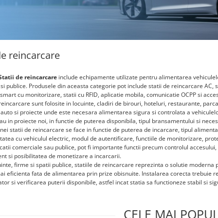
 de reincarcare
Statii de reincarcare
include echipamente utilizate pentru alimentarea vehiculelor 
 si publice. Produsele din aceasta categorie pot include statii de reincarcare AC, sta
i smart cu monitorizare, statii cu RFID, aplicatie mobila, comunicatie OCPP si acces
reincarcare sunt folosite in locuinte, cladiri de birouri, hoteluri, restaurante, parcar
 auto si proiecte unde este necesara alimentarea sigura si controlata a vehiculelor 
au in proiecte noi, in functie de puterea disponibila, tipul bransamentului si nece
ei statii de reincarcare se face in functie de puterea de incarcare, tipul alimenta
tatea cu vehiculul electric, modul de autentificare, functiile de monitorizare, protec
catii comerciale sau publice, pot fi importante functii precum controlul accesulu
 si posibilitatea de monetizare a incarcarii.
inte, firme si spatii publice, statiile de reincarcare reprezinta o solutie moderna
ai eficienta fata de alimentarea prin prize obisnuite. Instalarea corecta trebuie r
or si verificarea puterii disponibile, astfel incat statia sa functioneze stabil si s
CELE MAI POPU