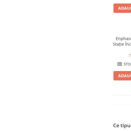
Conectica
ADAUG
Adaptoare
Conectica IEC
Convertor DC-DC
Dongle
Enphase
Meteocontrol
Stație În
RFID, Wi
Monitorizare
7
Mufe si conectori
STO
Power analyzer
ADAUG
Smart Meter
Statii de reincarcare
Cabluri
Accesorii cabluri
Alte accesorii
Folie avertizoare
Ce tipur
LEA accesorii