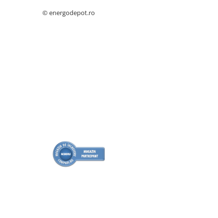
Cabluri boxe
© energodepot.ro
Cabluri semnalizare incendiu
Cabluri semnalizare si control
ecranate
Trasee electrice
Dulapuri metalice
Materiale instalatii si montaj
Banda perforata
Catarame banda inox
Banda inox
Tablouri electrice
Tablouri plastic
Tablouri sigurante echipat DC/AC
Tuburi si Jgheaburi
Canal cablu
Canal cablu pardoseala