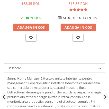
masurare bidirectionala,
cu
163,35 RON
518,36 RON
RS485
10
IN STOC
STOC DEPOZIT CENTRAL
ADAUGA IN COS
ADAUGA IN COS
Descriere
Sunny Home Manager 2.0 este o unitate inteligenta pentru
managementul energiei intr-o instalatie fotovoltaica rezidentiala
sau comerciala de mica putere. Aparatul masoara fluxul
bidirectional de energie la punctul de racordare, respectiv energia
preluata din retea si energia livrata in retea, contribuind la
monitorizarea productiei, consumului si autoconsumului. Prin
configurarea corecta a sistemului, poate coordona consumatorii