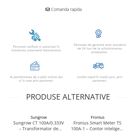
Comanda rapida
Perioada de garantie este standard
Personal calificat şi autorizat în
de 24 luni de la achizitionarea
instalarea sistemelor fotovoltaice.
produselor.
Ai posibilitatea de a plăti online dar
Livrăm rapid în toată țara, prin
şi în rate prin parteneri.
parteneri.
PRODUSE ALTERNATIVE
Sungrow
Fronius
Sungrow CT 100A/0.333V
Fronius Smart Meter TS
S
– Transformator de
100A-1 – Contor inteligent
–
Curent Precizie Ridicată
monofazat 100A,