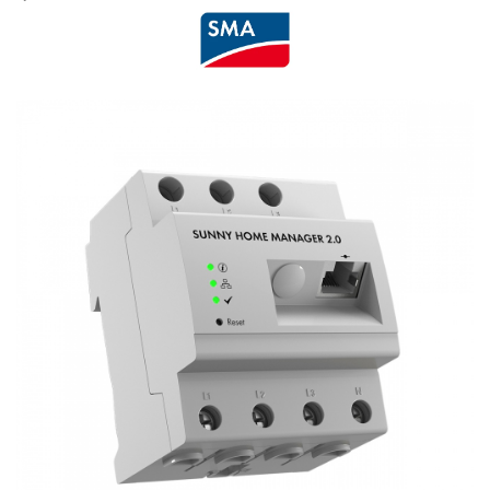
Cabluri semnalizare si control
Cabluri speciale
Conductori flexibili cupru
Conductori rigizi
Conductori rigizi cupru
Cabluri alarma
Cabluri boxe
Cabluri semnalizare incendiu
Cabluri semnalizare si control
ecranate