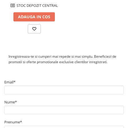
C&I
realizeaza prin reteaua locala.
STOC DEPOZIT CENTRAL
Este necesar un transformator de curent?
Pentru instalatii de pana la 63 A pe conductor de faza, aparatul
ADAUGA IN COS
poate fi conectat direct. Pentru curenti mai mari se utilizeaza
transformatoare externe de curent, selectate si montate conform
proiectului electric.
Unde se monteaza unitatea?
Se monteaza pe sina DIN, in tabloul electric sau in firida de
contorizare, de catre personal calificat. Echipamentul are
protectie IP20 si este destinat utilizarii in interiorul unui tablou.
Inregistreaza-te si cumperi mai repede si mai simplu. Beneficiezi de
promotii si oferte promotionale exclusive clientilor inregistrati.
Email*
Nume*
Prenume*