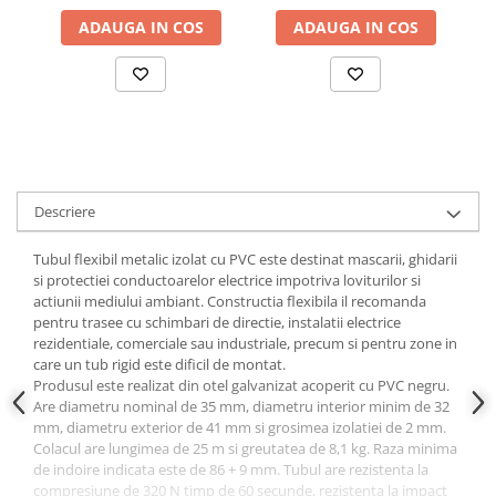
ADAUGA IN COS
ADAUGA IN COS
Descriere
Tubul flexibil metalic izolat cu PVC este destinat mascarii, ghidarii
si protectiei conductoarelor electrice impotriva loviturilor si
actiunii mediului ambiant. Constructia flexibila il recomanda
pentru trasee cu schimbari de directie, instalatii electrice
rezidentiale, comerciale sau industriale, precum si pentru zone in
care un tub rigid este dificil de montat.
Produsul este realizat din otel galvanizat acoperit cu PVC negru.
Are diametru nominal de 35 mm, diametru interior minim de 32
mm, diametru exterior de 41 mm si grosimea izolatiei de 2 mm.
Colacul are lungimea de 25 m si greutatea de 8,1 kg. Raza minima
de indoire indicata este de 86 + 9 mm. Tubul are rezistenta la
compresiune de 320 N timp de 60 secunde, rezistenta la impact