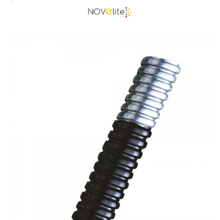
Cabluri semnalizare si control
Cabluri speciale
Conductori flexibili cupru
Conductori rigizi
Conductori rigizi cupru
Cabluri alarma
Cabluri boxe
Cabluri semnalizare incendiu
Cabluri semnalizare si control
ecranate