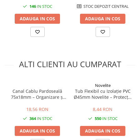
cu izolatie din PVC.
146
IN STOC
STOC DEPOZIT CENTRAL
Ce protectie mecanica ofera?
Are rezistenta la compresiune de 320 N timp de 60 secunde si
ADAUGA IN COS
ADAUGA IN COS
rezistenta la impact de 1 J, clasa 2.
Poate fi utilizat in zone cu umezeala?
Tubul are grad de protectie IP54 si rezistenta la coroziune clasa 1.
Pentru mentinerea protectiei instalatiei, se folosesc accesorii si
etansari compatibile la capete si punctele de conexiune.
ALTI CLIENTI AU CUMPARAT
Novelite
Canal Cablu Pardoseală
Tub Flexibil cu Izolație PVC
75x18mm – Organizare și
Ø45mm Novelite – Protecție
Protecție Cabluri
Cabluri Electrice | PVC
Industrial Rezistent și Auto-
18,56 RON
8,44 RON
Stingător
364
IN STOC
550
IN STOC
ADAUGA IN COS
ADAUGA IN COS