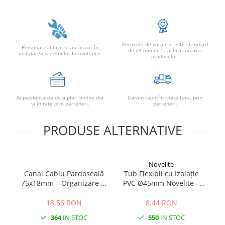
Perioada de garantie este standard
Personal calificat şi autorizat în
de 24 luni de la achizitionarea
instalarea sistemelor fotovoltaice.
produselor.
Ai posibilitatea de a plăti online dar
Livrăm rapid în toată țara, prin
şi în rate prin parteneri.
parteneri.
PRODUSE ALTERNATIVE
Novelite
Canal Cablu Pardoseală
Tub Flexibil cu Izolație
75x18mm – Organizare și
PVC Ø45mm Novelite –
4
Protecție Cabluri
Protecție Cabluri Electrice
| PVC Industrial Rezistent
18,56 RON
8,44 RON
și Auto-Stingător
364
IN STOC
550
IN STOC