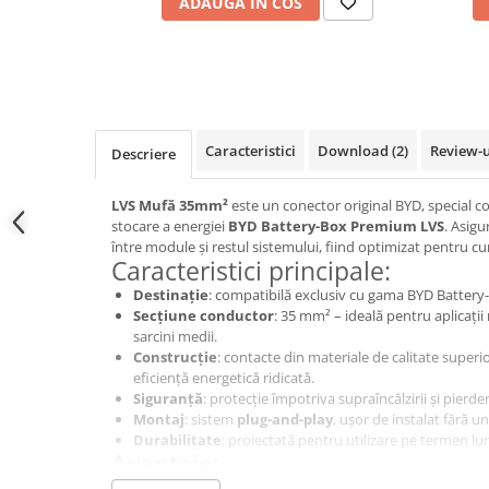
ADAUGA IN COS
Conectica
Adaptoare
Conectica IEC
Convertor DC-DC
Dongle
Caracteristici
Download (2)
Review-
Descriere
Meteocontrol
Monitorizare
LVS Mufă 35mm²
este un conector original BYD, special 
stocare a energiei
BYD Battery-Box Premium LVS
. Asigu
Mufe si conectori
între module și restul sistemului, fiind optimizat pentru cu
Caracteristici principale:
Power analyzer
Destinație
: compatibilă exclusiv cu gama BYD Batter
Smart Meter
Secțiune conductor
: 35 mm² – ideală pentru aplicații 
Statii de reincarcare
sarcini medii.
Construcție
: contacte din materiale de calitate superi
Cabluri
eficiență energetică ridicată.
Accesorii cabluri
Siguranță
: protecție împotriva supraîncălzirii și pierde
Montaj
: sistem
plug-and-play
, ușor de instalat fără 
Alte accesorii
Durabilitate
: proiectată pentru utilizare pe termen lun
Folie avertizoare
Avantaje:
LEA accesorii
Conexiune electrică stabilă și sigură între modulele LVS