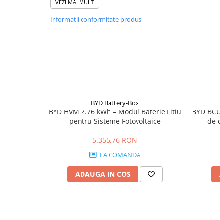
VEZI MAI MULT
Papuci si mufe
Pierderi energetice minime datorită rezistenței scăzute 
Instalare rapidă și simplă.
Informatii conformitate produs
Cablu solar
Accesoriu original BYD, recomandat pentru instalări și e
Cabluri coaxiale TV
Cabluri curenti slabi
Cabluri date
Cabluri Electrice
Cabluri energie joasa tensiune -
BYD Battery-Box
aluminiu
BYD HVM 2.76 kWh – Modul Baterie Litiu
BYD BCU
pentru Sisteme Fotovoltaice
de 
Cabluri aluminiu armat
Cabluri aluminiu coaxial
5.355,76 RON
bransament
LA COMANDA
Cabluri aluminiu nearmat
Cabluri aluminiu tip Enel
ADAUGA IN COS
Cabluri aluminiu torsadat/aerian
Cabluri energie joasa tensiune -
cupru