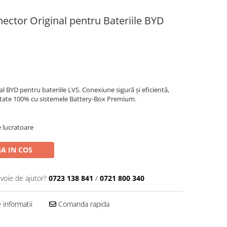
ctor Original pentru Bateriile BYD
 BYD pentru bateriile LVS. Conexiune sigură și eficientă,
litate 100% cu sistemele Battery-Box Premium.
e lucratoare
A IN COS
evoie de ajutor?
0723 138 841
/
0721 800 340
informatii
Comanda rapida