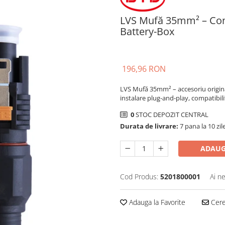
LVS Mufă 35mm² – Cone
Battery-Box
196,96 RON
LVS Mufă 35mm² – accesoriu original
instalare plug-and-play, compatibi
0
STOC DEPOZIT CENTRAL
Durata de livrare:
7 pana la 10 zil
ADAUG
Cod Produs:
5201800001
Ai n
Adauga la Favorite
Cere 