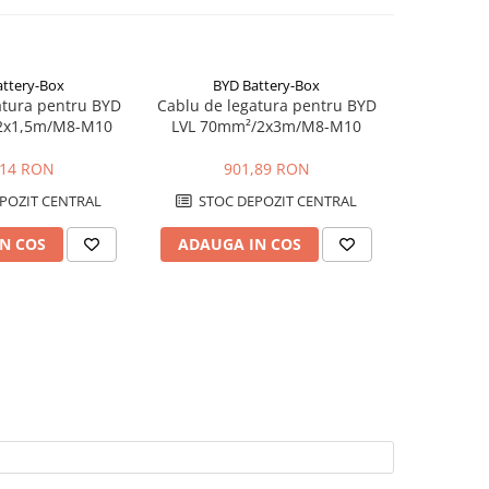
attery-Box
BYD Battery-Box
atura pentru BYD
Cablu de legatura pentru BYD
2x1,5m/M8-M10
LVL 70mm²/2x3m/M8-M10
,14 RON
901,89 RON
POZIT CENTRAL
STOC DEPOZIT CENTRAL
N COS
ADAUGA IN COS