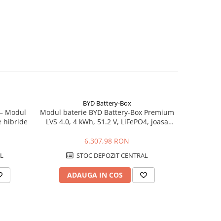
BYD Battery-Box
NOU
– Modul
Modul baterie BYD Battery-Box Premium
BYD B-
 hibride
LVS 4.0, 4 kWh, 51.2 V, LiFePO4, joasa
tensiune
6.307,98 RON
L
STOC DEPOZIT CENTRAL
ADAUGA IN COS
AD