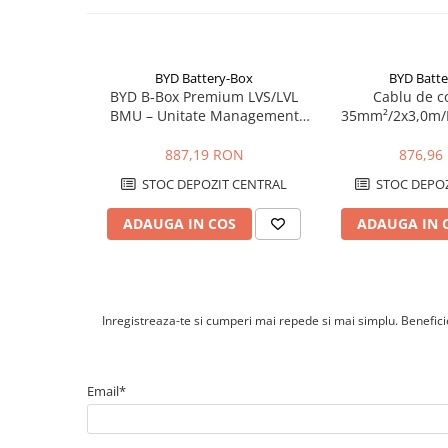
Cabluri cupru armat
Cabluri cupru coaxial bransament
Cabluri cupru flexibil
BYD Battery-Box
BYD Batte
Cabluri cupru nearmat
BYD B-Box Premium LVS/LVL
Cablu de c
Cabluri cupru rezistente la foc
BMU – Unitate Management
35mm²/2x3,0m/
Cabluri flexibile
Baterie
887,19 RON
876,96
Cabluri flexibile plate
STOC DEPOZIT CENTRAL
STOC DEPOZ
Cabluri medie tensiune
Cabluri medie tensiune aluminiu
ADAUGA IN COS
ADAUGA IN 
Cabluri optice
Cabluri semnalizare si control
Cabluri speciale
Inregistreaza-te si cumperi mai repede si mai simplu. Beneficiez
Conductori flexibili cupru
Conductori rigizi
Email*
Conductori rigizi cupru
Cabluri alarma