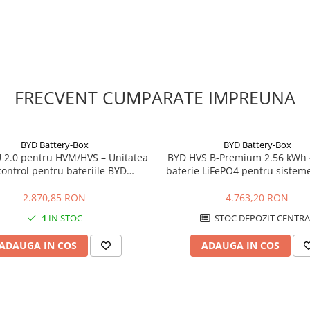
la contact.
xtinderi autorizate.
FRECVENT CUMPARATE IMPREUNA
BYD Battery-Box
BYD Battery-Box
 2.0 pentru HVM/HVS – Unitatea
BYD HVS B-Premium 2.56 kWh 
control pentru bateriile BYD
baterie LiFePO4 pentru sisteme
Premium
2.870,85 RON
4.763,20 RON
1
IN STOC
STOC DEPOZIT CENTRA
ADAUGA IN COS
ADAUGA IN COS