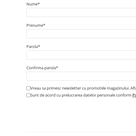
Cabluri boxe
Nume*
Cabluri semnalizare incendiu
Cabluri semnalizare si control
Prenume*
ecranate
Trasee electrice
Dulapuri metalice
Parola*
Materiale instalatii si montaj
Banda perforata
Confirma parola*
Catarame banda inox
Banda inox
Tablouri electrice
Vreau sa primesc newsletter cu promotiile magazinului. Af
Sunt de acord cu prelucrarea datelor personale conform
Po
Tablouri plastic
Tablouri sigurante echipat DC/AC
Tuburi si Jgheaburi
Canal cablu
Canal cablu pardoseala