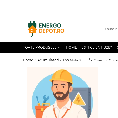
Toate Produsele
Panouri fotovoltaice
AIKO
Canadian Solar
TOATE PRODUSELE
HOME
ESTI CLIENT B2B?
Longi Solar
Optimizatoare panouri
Home /
Acumulatori /
LVS Mufă 35mm² – Conector Origina
Victron Energy
Invertoare
Microinvertoare
Fronius
Accesorii Fronius
Invertoare Hibride Fronius
Invertoare On-Grid Fronius