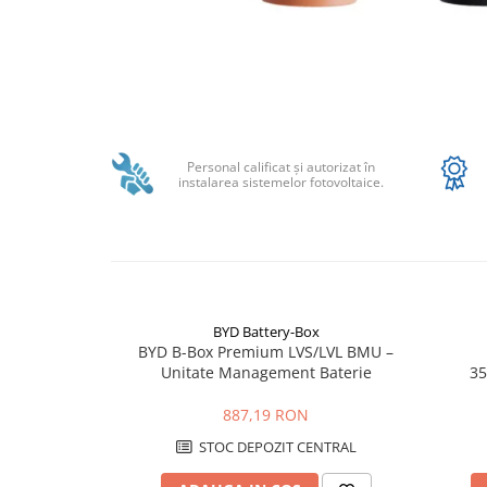
SMA
Sungrow
SBH
SBR battery
Distribuie
SBS
pe
Facebook
Accesorii stocare
Personal calificat şi autorizat în
instalarea sistemelor fotovoltaice.
Structura
Structura acoperis tigla
Structura acoperis tabla
Structura acoperis plat
IBC
BYD Battery-Box
BYD B-Box Premium LVS/LVL BMU –
IBC Top Fix 200
Unitate Management Baterie
35
K2-Systems GmbH
887,19 RON
Accesorii
STOC DEPOZIT CENTRAL
Backup Switch