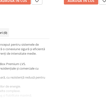
ADAUGA IN COS
ADAUGA IN COS
uri
(0)
conceput pentru sistemele de
ră o conexiune sigură și eficientă
renți de intensitate medie.
y-Box Premium LVS.
rezidențiale și comerciale cu
oară, cu rezistență redusă pentru
rilor de energie.
unelte complexe.
g și fiabilitate maximă.
.