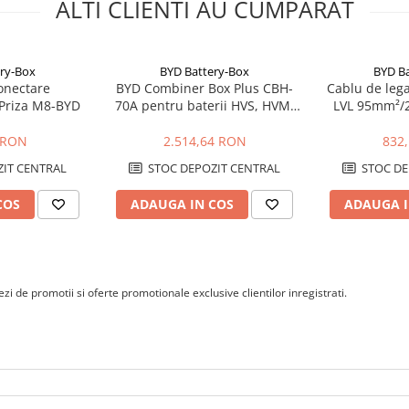
ALTI CLIENTI AU CUMPARAT
ry-Box
BYD Battery-Box
BYD B
onectare
BYD Combiner Box Plus CBH-
Cablu de leg
Priza M8-BYD
70A pentru baterii HVS, HVM,
LVL 95mm²/
HVB, HVS+, HVM+ si HVE
 RON
2.514,64 RON
832
IT CENTRAL
STOC DEPOZIT CENTRAL
STOC DE
COS
ADAUGA IN COS
ADAUGA I
i de promotii si oferte promotionale exclusive clientilor inregistrati.