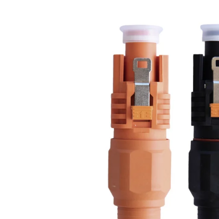
Acumulatori
BYD Battery
HVM
HVS
LVS
Deye
Enphase
FelicitySolar
Fronius Reserva
Fronius Reserva Pro
Huawei
Pylontech
H1
H2
HV
US