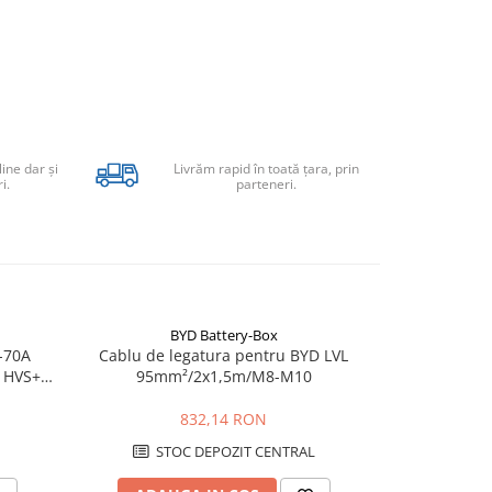
line dar şi
Livrăm rapid în toată țara, prin
i.
parteneri.
BYD Battery-Box
B
-70A
Cablu de legatura pentru BYD LVL
Cablu de l
 HVS+,
95mm²/2x1,5m/M8-M10
70m
832,14 RON
STOC DEPOZIT CENTRAL
STO