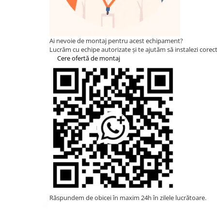
Statii de reincarcare Fronius
Goodwe
HUAWEI
Ai nevoie de montaj pentru acest echipament?
SMA
Lucrăm cu echipe autorizate și te ajutăm să instalezi corect 
Cere ofertă de montaj
Solis
Solplanet
Sungrow
Invertoare Hibrid Sungrow
Invertoare on-grid Sungrow
Statii de reincarcare Sungrow
Victron Energy
MPPT
Accesorii Victron
Acumulatori Victron
Invertor Hibrid - Off Grid
Răspundem de obicei în maxim 24h în zilele lucrătoare.
Statii de reincarcare Victron