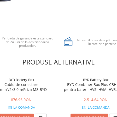
Perioada de garantie este standard
Ai posibilitatea de a plăti on
de 24 luni de la achizitionarea
în rate prin partener
produselor.
PRODUSE ALTERNATIVE
BYD Battery-Box
BYD Battery-Box
Cablu de conectare
BYD Combiner Box Plus CBH
mm²/2x3,0m/Priza M8-BYD
pentru baterii HVS, HVM, HVB,
HVM+ si HVE
876,96 RON
2.514,64 RON
LA COMANDA
LA COMANDA