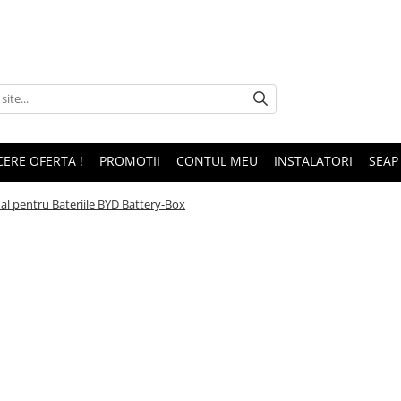
CERE OFERTA !
PROMOTII
CONTUL MEU
INSTALATORI
SEAP
l pentru Bateriile BYD Battery-Box