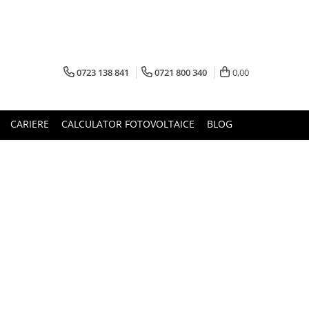
0723 138 841
0721 800 340
0,00
CARIERE
CALCULATOR FOTOVOLTAICE
BLOG