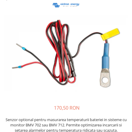
Cabluri semnalizare si control
Cabluri speciale
Conductori flexibili cupru
Conductori rigizi
Conductori rigizi cupru
Cabluri alarma
Cabluri boxe
Cabluri semnalizare incendiu
Cabluri semnalizare si control
ecranate
170,50 RON
Senzor optional pentru masurarea temperaturii bateriei in sisteme cu
monitor BMV 702 sau BMV 712. Permite optimizarea incarcarii si
setarea alarmelor pentru temperatura ridicata sau scazuta.