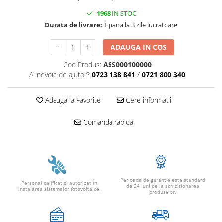
1968
IN STOC
Durata de livrare:
1 pana la 3 zile lucratoare
ADAUGA IN COS
Cod Produs:
ASS000100000
Ai nevoie de ajutor?
0723 138 841
/
0721 800 340
Adauga la Favorite
Cere informatii
Comanda rapida
Perioada de garantie este standard
Personal calificat şi autorizat în
de 24 luni de la achizitionarea
instalarea sistemelor fotovoltaice.
produselor.