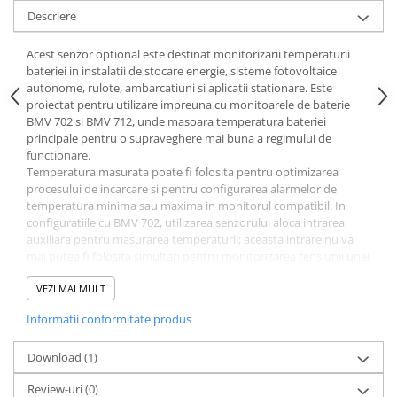
Descriere
Acest senzor optional este destinat monitorizarii temperaturii
bateriei in instalatii de stocare energie, sisteme fotovoltaice
autonome, rulote, ambarcatiuni si aplicatii stationare. Este
proiectat pentru utilizare impreuna cu monitoarele de baterie
BMV 702 si BMV 712, unde masoara temperatura bateriei
principale pentru o supraveghere mai buna a regimului de
functionare.
Temperatura masurata poate fi folosita pentru optimizarea
procesului de incarcare si pentru configurarea alarmelor de
temperatura minima sau maxima in monitorul compatibil. In
configuratiile cu BMV 702, utilizarea senzorului aloca intrarea
auxiliara pentru masurarea temperaturii; aceasta intrare nu va
mai putea fi folosita simultan pentru monitorizarea tensiunii unei
baterii auxiliare sau pentru o alta functie auxiliara.
Montajul se realizeaza la borna pozitiva a bateriei, iar cablul
VEZI MAI MULT
senzorului se conecteaza la monitorul de baterie conform
Informatii conformitate produs
instructiunilor sistemului. Pentru functionare corecta, senzorul
trebuie instalat pe bateria principala monitorizata si configurat
din meniul dispozitivului compatibil ca intrare de temperatura.
Download (1)
Utilizati senzorul exclusiv cu echipamente compatibile cu aceasta
Review-uri
(0)
versiune de accesoriu. Verificati fermitatea conexiunilor,