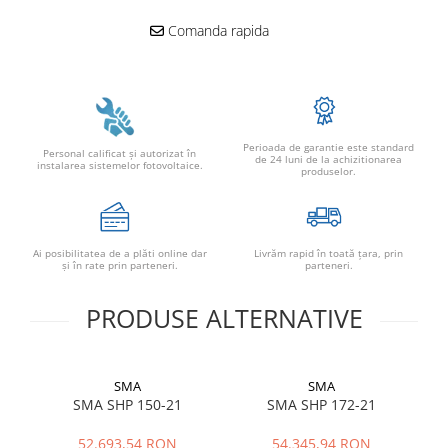
Adaptoare
Comanda rapida
Conectica IEC
Convertor DC-DC
Dongle
Meteocontrol
Perioada de garantie este standard
Monitorizare
Personal calificat şi autorizat în
de 24 luni de la achizitionarea
instalarea sistemelor fotovoltaice.
produselor.
Mufe si conectori
Power analyzer
Smart Meter
Ai posibilitatea de a plăti online dar
Livrăm rapid în toată țara, prin
şi în rate prin parteneri.
parteneri.
Statii de reincarcare
Cabluri
PRODUSE ALTERNATIVE
Accesorii cabluri
Alte accesorii
SMA
SMA
Folie avertizoare
SMA SHP 150-21
SMA SHP 172-21
LEA accesorii
Papuci si mufe
52.693,54 RON
54.345,94 RON