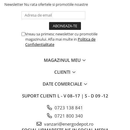
Intrerupator
Newsletter
Nu rata ofertele si promotiile noastre
Modular
Priza+Intrerupator
Pulsar Touch
Surse de iluminat
Vreau sa primesc newsletter cu promotiile
magazinului. Afla mai multe in
Politica de
LED
Confidentialitate
Bec LED
Conventionale
MAGAZINUL MEU
Halogen
CLIENTI
Corpuri de iluminat decorative
Corpuri iluminat exterior
DATE COMERCIALE
Corpuri iluminat interior
SUPORT CLIENTI
L - V 08–17 | S - D 09 -12
Lampa de birou/veioza
0723 138 841
Lampa de veghe
Lustra/pendul dulie
0721 800 340
Lustra/pendul LED
vanzari@energodepot.ro