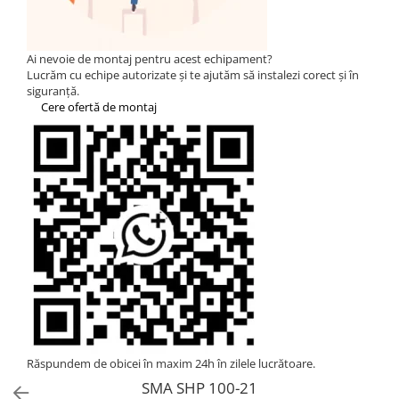
Statii de reincarcare Fronius
Goodwe
HUAWEI
Ai nevoie de montaj pentru acest echipament?
Lucrăm cu echipe autorizate și te ajutăm să instalezi corect și în
SMA
siguranță.
Cere ofertă de montaj
Solis
Solplanet
Sungrow
Invertoare Hibrid Sungrow
Invertoare on-grid Sungrow
Statii de reincarcare Sungrow
Victron Energy
MPPT
Accesorii Victron
Invertor Hibrid - Off Grid
Statii de reincarcare Victron
Răspundem de obicei în maxim 24h în zilele lucrătoare.
Acumulatori
SMA SHP 100-21