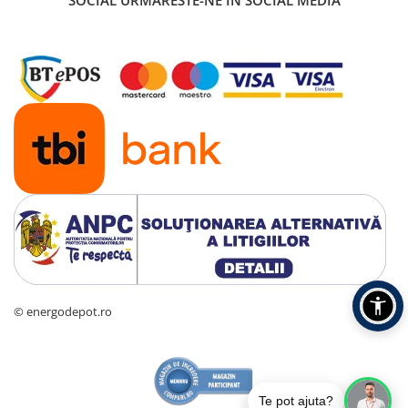
SOCIAL
URMARESTE-NE IN SOCIAL MEDIA
Plafoniera LED
Aplica dulie
Aplica LED
Corpuri solare
Corpuri solare decorative
Iluminat festiv
Instalatii sarbatori
Lanterne
Stalpi de iluminat
Stalpi retele electrice
Scule de mana si unelte
Sisteme de incalzire
Automatizari
© energodepot.ro
Montaj
Lichidare de stoc B2B
Te pot ajuta?