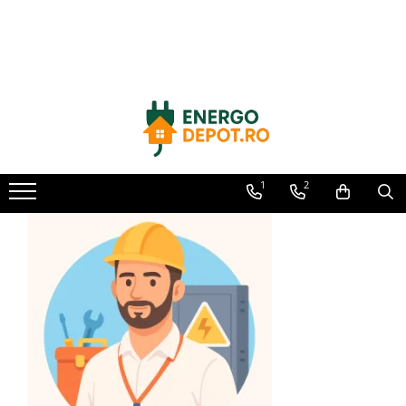
Toate Produsele
Panouri fotovoltaice
AIKO
Canadian Solar
Longi Solar
1
2
Optimizatoare panouri
Victron Energy
Invertoare
Microinvertoare
Fronius
Accesorii Fronius
Invertoare Hibride Fronius
Invertoare On-Grid Fronius