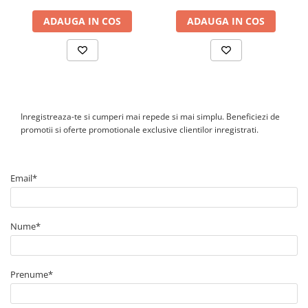
monitorizare si integrare in sisteme de management energetic.
Cutie ABS
ADAUGA IN COS
ADAUGA IN COS
Cutie ABS modulara
Doze
Doze aparat
Jgheaburi
Jgheab metalic perforat
Inregistreaza-te si cumperi mai repede si mai simplu. Beneficiezi de
Jgheab tip sarma
promotii si oferte promotionale exclusive clientilor inregistrati.
Tablou metalic
Tablou organizare santier echipat
Email*
Tablou organizare santier necablat
Tub flexibil
Nume*
Tub flexibil dublu perete (corugata)
Tub flexibil metalic
Protectie
Prenume*
Aparate de masura si comanda
Contor digital