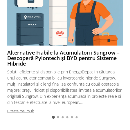
Intrerupatoare automate modulare
Separator sarcina
Relee
Releu monitorizare tensiune
Separator fuzibil
Separator fuzibil aplicatii
fotovoltaice
Alternative Fiabile la Acumulatorii Sungrow –
Descoperă Pylontech și BYD pentru Sisteme
Sigurante fuzibile
Hibride
Aparataj
Soluții eficiente și disponibile prin EnergoDepot În căutarea
Aparataj modular
unui acumulator compatibil cu invertoarele hibride Sungrow,
Standard German
mulți instalatori și clienți finali se confruntă cu două obstacole
majore: prețul ridicat și disponibilitatea limitată a acumulatorilor
Intrerupator
originali Sungrow. Din experiența acumulată în proiecte reale și
Priza
din testările efectuate la nivel european,...
Functii speciale
Citeste mai mult
Rama ornament
Aplicat (PT)