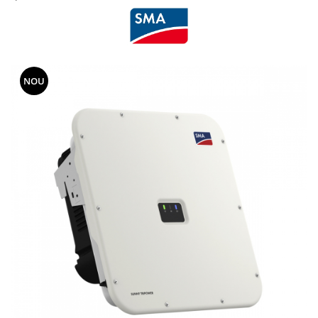
BYD Battery
HVM
HVS
LVS
NOU
Deye
Enphase
FelicitySolar
Fronius Reserva
Fronius Reserva Pro
Huawei
Pylontech
H1
H2
HV
US
SMA