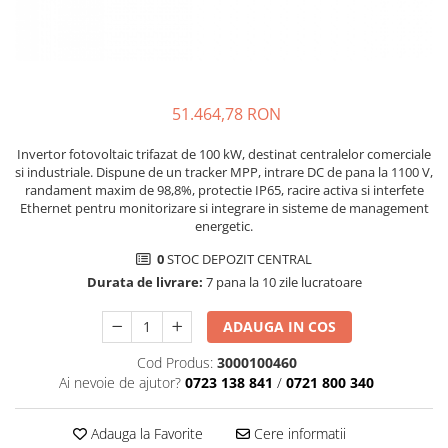
Sungrow
SBH
SBR battery
SBS
51.464,78 RON
Accesorii stocare
Invertor fotovoltaic trifazat de 100 kW, destinat centralelor comerciale
Structura
si industriale. Dispune de un tracker MPP, intrare DC de pana la 1100 V,
Structura acoperis tigla
randament maxim de 98,8%, protectie IP65, racire activa si interfete
Ethernet pentru monitorizare si integrare in sisteme de management
Structura acoperis tabla
energetic.
Structura acoperis plat
0
STOC DEPOZIT CENTRAL
IBC
Durata de livrare:
7 pana la 10 zile lucratoare
IBC Top Fix 200
ADAUGA IN COS
K2-Systems GmbH
Cod Produs:
3000100460
Accesorii
Ai nevoie de ajutor?
0723 138 841
/
0721 800 340
Backup Switch
Conectica
Adauga la Favorite
Cere informatii