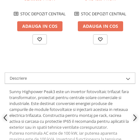
Cablu solar
STOC DEPOZIT CENTRAL
STOC DEPOZIT CENTRAL
Cabluri coaxiale TV
Cabluri curenti slabi
ADAUGA IN COS
ADAUGA IN COS
Cabluri date
Cabluri Electrice
Cabluri energie joasa tensiune -
aluminiu
Cabluri aluminiu armat
Cabluri aluminiu coaxial
Descriere
bransament
Sunny Highpower Peak3 este un invertor fotovoltaic trifazat fara
Cabluri aluminiu nearmat
transformator, proiectat pentru centrale solare comerciale si
Cabluri aluminiu tip Enel
industriale. Este destinat conversiei energiei produse de
Cabluri aluminiu torsadat/aerian
campurile de module fotovoltaice si injectarii acesteia in reteaua
electrica trifazata. Constructia pentru montaj pe rack, racirea
Cabluri energie joasa tensiune -
activa si carcasa cu protectie IP65 il recomanda pentru aplicatii la
cupru
exterior sau in spatii tehnice ventilate corespunzator.
Cabluri cupru armat
Puterea nominala AC este de 100 kW, iar puterea aparenta
maxima este de 100 kVA. Invertorul functioneaza la tensiune