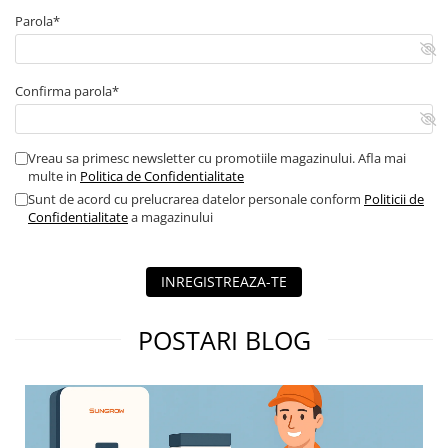
Blocuri de masura si protectie
Parola*
Butoane
Buton ciuperca
Confirma parola*
Contactoare
Contactor industrial
Vreau sa primesc newsletter cu promotiile magazinului. Afla mai
Contactor modular
multe in
Politica de Confidentialitate
Descarcatoare
Sunt de acord cu prelucrarea datelor personale conform
Politicii de
Confidentialitate
a magazinului
Echipamente de impamantare
Electrozi impamantare
Piesa separatie
INREGISTREAZA-TE
Platbanda
Intrerupatoare automate
POSTARI BLOG
AFDD
Intrerupatoare automate de putere
Intrerupatoare automate
diferentiale