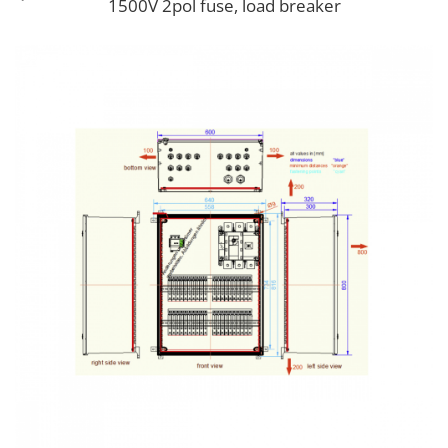
1500V 2pol fuse, load breaker
Acumulatori
BYD Battery
HVM
HVS
LVS
Deye
Enphase
FelicitySolar
Fronius Reserva
Fronius Reserva Pro
Huawei
Pylontech
H1
H2
HV
US