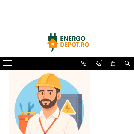
Toate Produsele
Panouri fotovoltaice
AIKO
Canadian Solar
Longi Solar
1
2
Optimizatoare panouri
Victron Energy
Invertoare
Microinvertoare
Fronius
Accesorii Fronius
Invertoare Hibride Fronius
Invertoare On-Grid Fronius