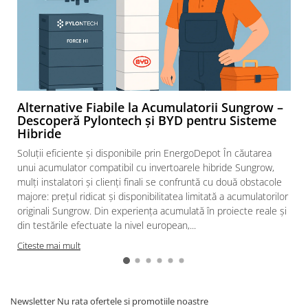
diferentiale
Intrerupatoare automate modulare
Separator sarcina
Relee
Releu monitorizare tensiune
Separator fuzibil
Alternative Fiabile la Acumulatorii Sungrow –
Descoperă Pylontech și BYD pentru Sisteme
Separator fuzibil aplicatii
Hibride
fotovoltaice
Soluții eficiente și disponibile prin EnergoDepot În căutarea
Sigurante fuzibile
unui acumulator compatibil cu invertoarele hibride Sungrow,
Aparataj
mulți instalatori și clienți finali se confruntă cu două obstacole
Aparataj modular
majore: prețul ridicat și disponibilitatea limitată a acumulatorilor
originali Sungrow. Din experiența acumulată în proiecte reale și
Standard German
din testările efectuate la nivel european,...
Intrerupator
Citeste mai mult
Priza
Functii speciale
Rama ornament
Newsletter
Nu rata ofertele si promotiile noastre
Aplicat (PT)