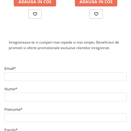
ADAUGA IN COS
ADAUGA IN COS
Canal cablu perforat
Cutie ABS
Cutie ABS modulara
Doze
Doze aparat
Inregistreaza-te si cumperi mai repede si mai simplu. Beneficiezi de
Jgheaburi
promotii si oferte promotionale exclusive clientilor inregistrati.
Jgheab metalic perforat
Jgheab tip sarma
Email*
Tablou metalic
Tablou organizare santier echipat
Tablou organizare santier necablat
Nume*
Tub flexibil
Tub flexibil dublu perete (corugata)
Prenume*
Tub flexibil metalic
Protectie
Aparate de masura si comanda
Parola*