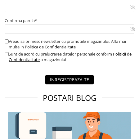
Contor digital
Blocuri de masura si protectie
Confirma parola*
Butoane
Buton ciuperca
Vreau sa primesc newsletter cu promotiile magazinului. Afla mai
Contactoare
multe in
Politica de Confidentialitate
Contactor industrial
Sunt de acord cu prelucrarea datelor personale conform
Politicii de
Contactor modular
Confidentialitate
a magazinului
Descarcatoare
Echipamente de impamantare
INREGISTREAZA-TE
Electrozi impamantare
Piesa separatie
POSTARI BLOG
Platbanda
Intrerupatoare automate
AFDD
Intrerupatoare automate de putere
Intrerupatoare automate