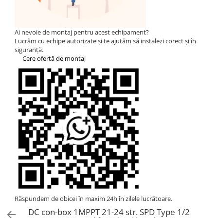
Statii de reincarcare Fronius
Goodwe
HUAWEI
Ai nevoie de montaj pentru acest echipament?
Lucrăm cu echipe autorizate și te ajutăm să instalezi corect și în
SMA
siguranță.
Cere ofertă de montaj
Solis
Solplanet
Sungrow
Invertoare Hibrid Sungrow
Invertoare on-grid Sungrow
Statii de reincarcare Sungrow
Victron Energy
MPPT
Accesorii Victron
Acumulatori Victron
Invertor Hibrid - Off Grid
Răspundem de obicei în maxim 24h în zilele lucrătoare.
Statii de reincarcare Victron
DC con-box 1MPPT 21-24 str. SPD Type 1/2