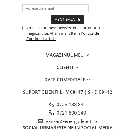
Intrerupator
Modular
Priza+Intrerupator
Vreau sa primesc newsletter cu promotiile
Pulsar Touch
magazinului. Afla mai multe in
Politica de
Confidentialitate
Smart SHELLY
Surse de iluminat
MAGAZINUL MEU
LED
CLIENTI
Bec LED
Conventionale
DATE COMERCIALE
Halogen
SUPORT CLIENTI
L - V 08–17 | S - D 09 -12
Corpuri de iluminat decorative
Corpuri iluminat exterior
0723 138 841
Corpuri iluminat interior
0721 800 340
vanzari@energodepot.ro
Lampa de birou/veioza
SOCIAL
URMARESTE-NE IN SOCIAL MEDIA
Lampa de veghe