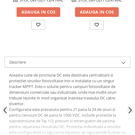
STOC DEPOZIT CENTRAL
STOC DEPOZIT CENTRAL
Papuci si mufe
ADAUGA IN COS
ADAUGA IN COS
Cablu solar
Cabluri coaxiale TV
Cabluri curenti slabi
Cabluri date
Cabluri Electrice
Cabluri energie joasa tensiune -
Descriere
aluminiu
Cabluri aluminiu armat
Aceasta cutie de jonctiune DC este destinata centralizarii si
protectiei sirurilor fotovoltaice intr-o instalatie cu un singur
Cabluri aluminiu coaxial
tracker MPPT. Este o solutie pentru campuri fotovoltaice de
bransament
dimensiuni comerciale sau industriale, unde mai multe siruri
Cabluri aluminiu nearmat
trebuie reunite in mod organizat inaintea traseului DC catre
invertor.
Cabluri aluminiu tip Enel
Configuratia este prevazuta pentru 21 pana la 24 de siruri si
Cabluri aluminiu torsadat/aerian
pentru tensiuni DC de pana la 1500 VDC. Include protectie la
Cabluri energie joasa tensiune -
supratensiune de Tip 1/2, precum si intrerupator de sarcina
cupru
pentru separarea circuitului DC. Protectia individuala a sirurilor
este configurabila cu sigurante bipolare, iar sigurantele fuzibile nu