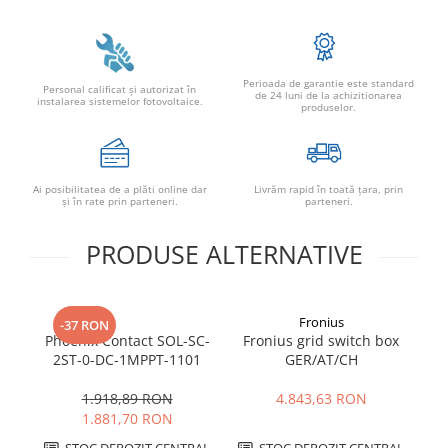
Conectica
Adaptoare
Conectica IEC
Perioada de garantie este standard
Convertor DC-DC
Personal calificat şi autorizat în
de 24 luni de la achizitionarea
instalarea sistemelor fotovoltaice.
produselor.
Dongle
Meteocontrol
Monitorizare
Ai posibilitatea de a plăti online dar
Livrăm rapid în toată țara, prin
şi în rate prin parteneri.
parteneri.
Mufe si conectori
Power analyzer
PRODUSE ALTERNATIVE
Smart Meter
Statii de reincarcare
Fronius
-37 RON
Cabluri
Phoenix Contact SOL-SC-
Fronius grid switch box
T
Accesorii cabluri
2ST-0-DC-1MPPT-1101
GER/AT/CH
fot
Alte accesorii
1.918,89 RON
4.843,63 RON
Folie avertizoare
1.881,70 RON
LEA accesorii