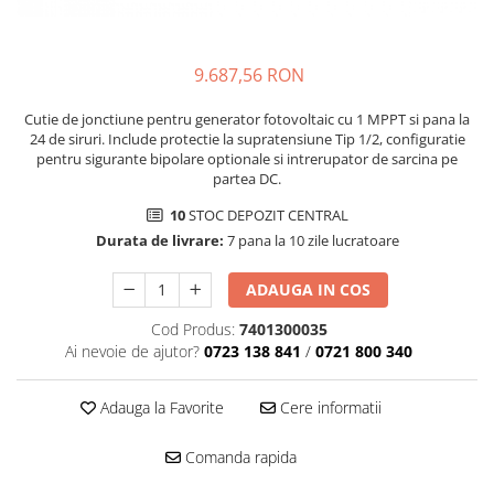
SMA
Sungrow
9.687,56 RON
SBH
SBR battery
Cutie de jonctiune pentru generator fotovoltaic cu 1 MPPT si pana la
SBS
24 de siruri. Include protectie la supratensiune Tip 1/2, configuratie
pentru sigurante bipolare optionale si intrerupator de sarcina pe
Accesorii stocare
partea DC.
Structura
10
STOC DEPOZIT CENTRAL
Structura acoperis tigla
Durata de livrare:
7 pana la 10 zile lucratoare
Structura acoperis tabla
ADAUGA IN COS
Structura acoperis plat
Cod Produs:
7401300035
IBC
Ai nevoie de ajutor?
0723 138 841
/
0721 800 340
IBC Top Fix 200
K2-Systems GmbH
Adauga la Favorite
Cere informatii
Accesorii
Comanda rapida
Backup Switch