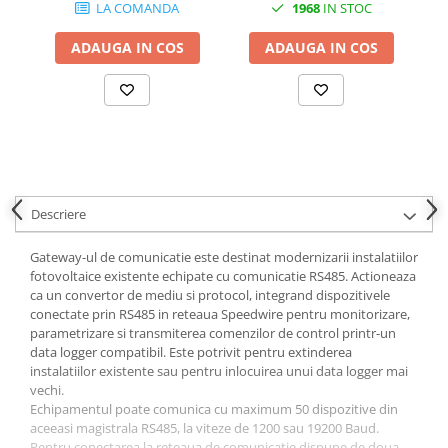
LA COMANDA
1968
IN STOC
ADAUGA IN COS
ADAUGA IN COS
Descriere
Gateway-ul de comunicatie este destinat modernizarii instalatiilor
fotovoltaice existente echipate cu comunicatie RS485. Actioneaza
ca un convertor de mediu si protocol, integrand dispozitivele
conectate prin RS485 in reteaua Speedwire pentru monitorizare,
parametrizare si transmiterea comenzilor de control printr-un
data logger compatibil. Este potrivit pentru extinderea
instalatiilor existente sau pentru inlocuirea unui data logger mai
vechi.
Echipamentul poate comunica cu maximum 50 dispozitive din
aceeasi magistrala RS485, la viteze de 1200 sau 19200 Baud.
Pentru conectarea la reteaua de comunicatie dispune de doua