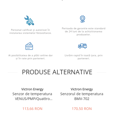
Perioada de garantie este standard
Personal calificat şi autorizat în
de 24 luni de la achizitionarea
instalarea sistemelor fotovoltaice.
produselor.
Ai posibilitatea de a plăti online dar
Livrăm rapid în toată țara, prin
şi în rate prin parteneri.
parteneri.
PRODUSE ALTERNATIVE
Victron Energy
Victron Energy
Senzor de temperatura
Senzorul de temperatura
V
VENUS/PMP/Quattro
BMV-702
t
Victron Energy
Temperature sensor for
113,66 RON
170,50 RON
VENUS/PMP/Quattro