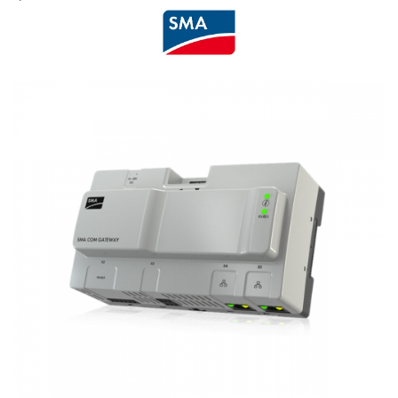
Cabluri semnalizare si control
Cabluri speciale
Conductori flexibili cupru
Conductori rigizi
Conductori rigizi cupru
Cabluri alarma
Cabluri boxe
Cabluri semnalizare incendiu
Cabluri semnalizare si control
ecranate